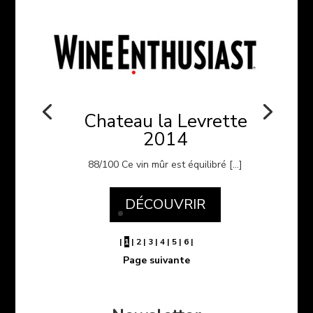
Chateau la Levrette
2014
88/100 Ce vin mûr est équilibré […]
DÉCOUVRIR
|
1
|
2
|
3
|
4
|
5
|
6
|
Page suivante