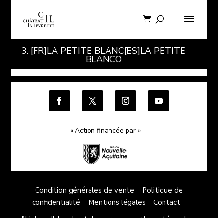
3. [FR]LA PETITE BLANC[ES]LA PETITE
BLANCO
« Action financée par »
Condition générales de vente
Politique de
confidentialité
Mentions légales
Contact