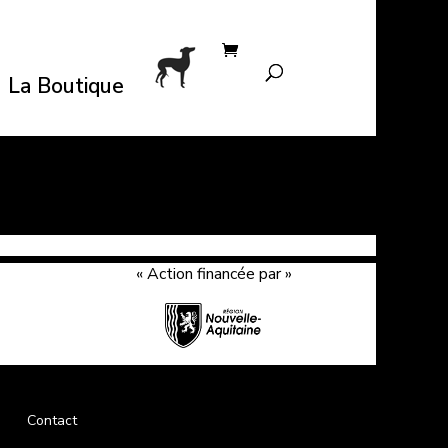
La Boutique
« Action financée par »
Contact