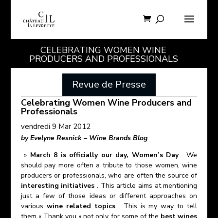
CELEBRATING WOMEN WINE
PRODUCERS AND PROFESSIONALS
Revue de Presse
Celebrating Women Wine Producers and
Professionals
vendredi 9 Mar 2012
by Evelyne Resnick – Wine Brands Blog
»
March 8 is officially our day, Women’s Day
. We
should pay more often a tribute to those women, wine
producers or professionals, who are often the source of
interesting initiatives
. This article aims at mentioning
just a few of those ideas or different approaches on
various
wine related topics
. This is my way to tell
them « Thank you » not only for some of the
best wines