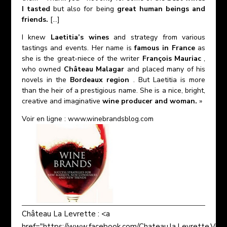
I tasted
but also for being
great human beings and
friends.
[…]
I knew
Laetitia’s wines
and strategy from various
tastings and events. Her name is
famous in France
as
she is the great-niece of the writer
François Mauriac
,
who owned
Château Malagar
and placed many of his
novels in the
Bordeaux region
. But Laetitia is more
than the heir of a prestigious name. She is a nice, bright,
creative and imaginative
wine producer and woman.
»
Voir en ligne :
www.winebrandsblog.com
Château La Levrette : <a
href="https://www.facebook.com/Chateau.la.Levrette.Vin.