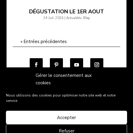
DÉGUSTATION LE 1ER AOUT
24 Juil, 2026
|
Actualités
,
Blog
« Entrées précédentes
Gérer le consentement aux
cookies
Nous utilisons des cookies pour optimiser notre site web et notre
Conditions générales de vente
service.
Politique de confidentialité
Mentions légales
Contact
Accepter
"L'abus d'alcool est dangereux pour la santé, sachez
Refuser