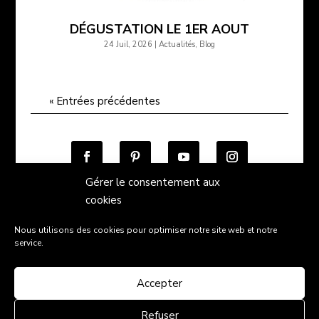
DÉGUSTATION LE 1ER AOUT
24 Juil, 2026
|
Actualités
,
Blog
« Entrées précédentes
Gérer le consentement aux
cookies
Nous utilisons des cookies pour optimiser notre site web et notre
Conditions générales de vente
service.
Politique de confidentialité
Mentions légales
Contact
Accepter
"L'abus d'alcool est dangereux pour la santé, sachez
Refuser