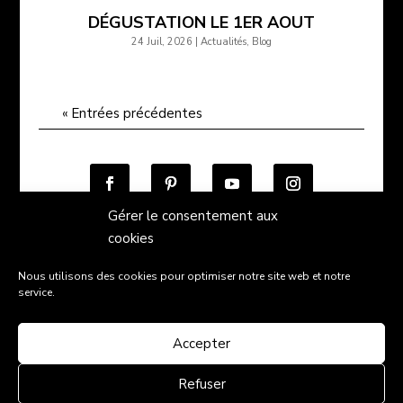
DÉGUSTATION LE 1ER AOUT
24 Juil, 2026
|
Actualités
,
Blog
« Entrées précédentes
Gérer le consentement aux
cookies
Nous utilisons des cookies pour optimiser notre site web et notre
Conditions générales de vente
service.
Politique de confidentialité
Mentions légales
Contact
Accepter
"L'abus d'alcool est dangereux pour la santé, sachez
Refuser
consommer avec modération"
- Pour pouvoir