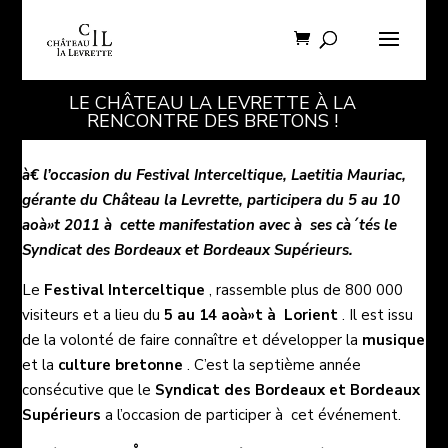
LE CHÂTEAU LA LEVRETTE À LA
RENCONTRE DES BRETONS !
à€ l’occasion du
Festival Interceltique
, Laetitia Mauriac,
gérante du Château la Levrette, participera du 5 au 10
aoà»t 2011 à cette manifestation avec à ses cà´tés le
Syndicat des Bordeaux et Bordeaux Supérieurs.
Le
Festival Interceltique
, rassemble plus de 800 000
visiteurs et a lieu du
5 au 14 aoà»t à Lorient
. Il est issu
de la volonté de faire connaître et développer la
musique
et la
culture bretonne
. C’est la septième année
consécutive que le
Syndicat des Bordeaux et Bordeaux
Supérieurs
a l’occasion de participer à cet événement.