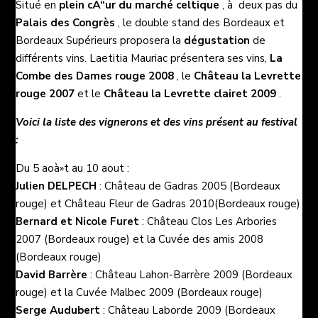
Situé en
plein cÅ“ur du marché celtique
, à deux pas du
Palais des Congrès
, le double stand des Bordeaux et
Bordeaux Supérieurs proposera la
dégustation
de
différents vins. Laetitia Mauriac présentera ses vins,
La
Combe des Dames rouge 2008
, le
Château la Levrette
rouge 2007
et le
Château la Levrette clairet 2009
.
Voici la liste des vignerons et des vins présent au festival
:
Du 5 aoà»t au 10 aout :
Julien DELPECH
: Château de Gadras 2005 (Bordeaux
rouge) et Château Fleur de Gadras 2010(Bordeaux rouge)
Bernard et Nicole Furet
: Château Clos Les Arbories
2007 (Bordeaux rouge) et la Cuvée des amis 2008
(Bordeaux rouge)
David Barrère
: Château Lahon-Barrère 2009 (Bordeaux
rouge) et la Cuvée Malbec 2009 (Bordeaux rouge)
Serge Audubert
: Château Laborde 2009 (Bordeaux