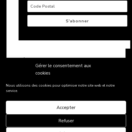
S'abonner
←
Château La Levrette Rouge 2007
Gérer le consentement aux
Château La Levrette Blanc 2006
→
cookies
Nous utilisons des cookies pour optimiser notre site web et notre
service.
Accepter
Condition générales de vente
Politique de
confidentialité
Mentions légales
Contact
Refuser
"L'abus d'alcool est dangereux pour la santé, sachez
consommer avec modération"