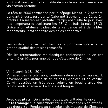
2006 sut tirer parti de la qualité de son terroir associée à une
vinification parfaite.
La récolte 2006 commence par le cépage Merlot, le 2 octobre
pendant 5 jours, puis par le Cabernet Sauvignon du 12 au 14
octobre. La météo est parfaite : temps ensoleillé le jour avec
des températures avoisinant les 25° C et frais la nuit (15°C).
Grâce à un étalement idéal de la vendange et à de faibles
rendements, l’état sanitaire des baies est parfait.
Vinification et élevage
Les vinifications se déroulent sans problème grâce à la
grande qualité des raisins ramassés.
Dès les fermentations malolactiques enclenchées, le vin est
entonné en fûts pour une période d’élevage de 14 mois.
Commentaires de dégustation
Vin à servir à 18 – 20 °c
Vin avec des reflets rubis, contours intenses et vif au nez. Il
développe des arômes de fruits noirs, d’épices et de vanille.
Ce vin possède un très beau volume en bouche avec des
tanins ronds et soyeux. La finale est longue.
Accord Mets et Vin
Avec des plats :
De viandes rouges, les grillades, le gibier
Et le fromage :
Le camembert, tous les fromages bien affinés
Les desserts :
Fondant au chocolat noir, mousse de Chocolat