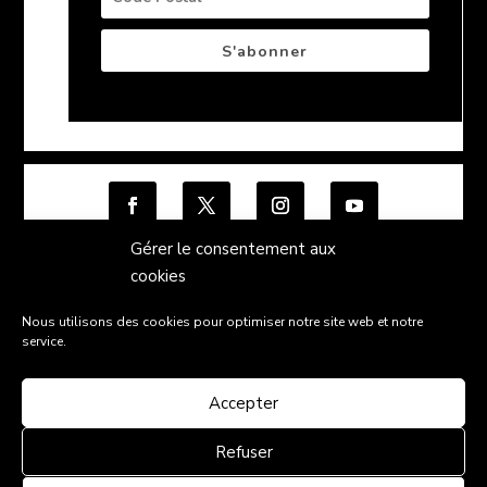
S'abonner
Gérer le consentement aux
« Action financée par »
cookies
Nous utilisons des cookies pour optimiser notre site web et notre
service.
Accepter
Condition générales de vente
Politique de
confidentialité
Mentions légales
Contact
Refuser
"L'abus d'alcool est dangereux pour la santé, sachez