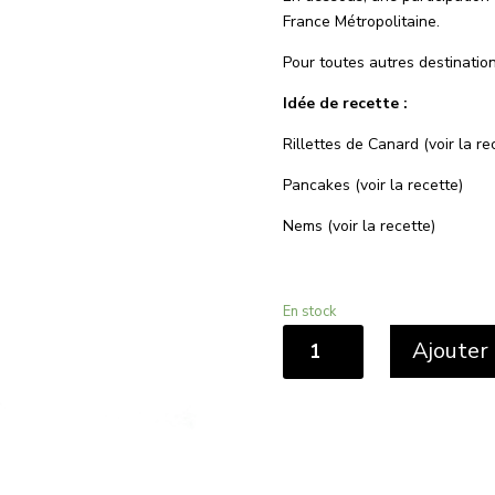
France Métropolitaine.
Pour toutes autres destination
Idée de recette :
Rillettes de Canard (voir la re
Pancakes (voir la recette)
Nems (voir la recette)
En stock
quantité
Ajouter 
de
Chateau
la