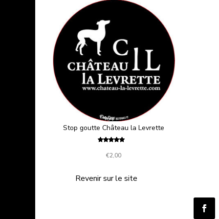
Stop goutte Château la Levrette
Note
5.00
€
2,00
sur 5
Revenir sur le site