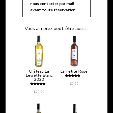
nous contacter par mail
avant toute réservation
.
Vous aimerez peut-être aussi…
Château La
La Petite Rosé
Levrette Blanc
2020
Note
€
9,00
5.00
sur 5
Note
€
20,00
5.00
sur 5