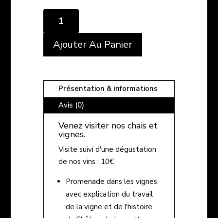
quantité
de
Ajouter Au Panier
Visite
à
Présentation & informations
la
Avis (0)
Propriété
Venez visiter nos chais et
vignes.
Visite suivi d'une dégustation
de nos vins : 10€
Promenade dans les vignes
avec explication du travail
de la vigne et de l'histoire