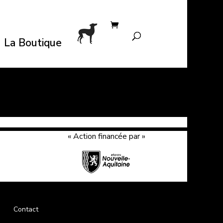
La Boutique
« Action financée par »
Contact