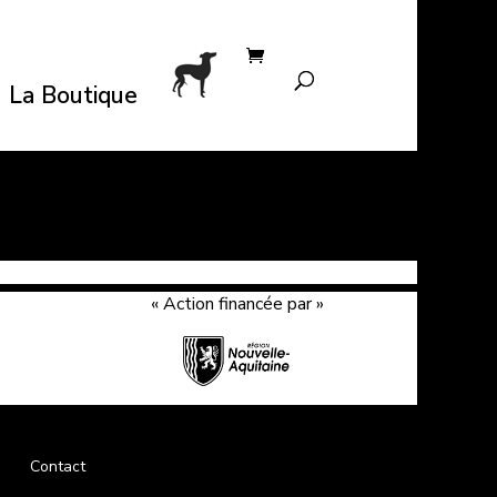
La Boutique
« Action financée par »
Contact