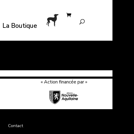
La Boutique
« Action financée par »
Contact