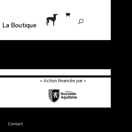
La Boutique
« Action financée par »
Contact