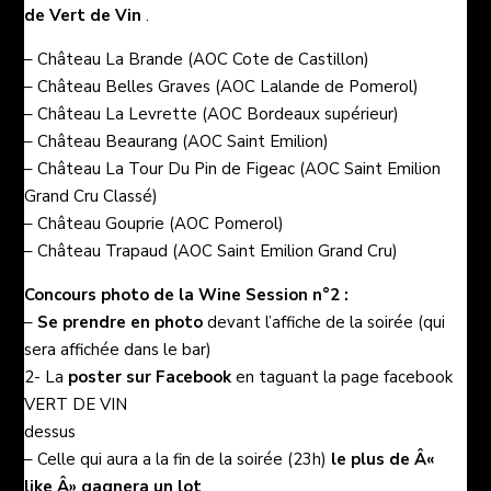
de
Vert de Vin
.
–
Château La Brande (AOC Cote de Castillon)
–
Château Belles Graves (AOC Lalande de Pomerol)
–
Château La Levrette (AOC Bordeaux supérieur)
–
Château Beaurang (AOC Saint Emilion)
–
Château La Tour Du Pin de Figeac (AOC Saint Emilion
Grand Cru Classé)
– Château Gouprie (AOC Pomerol)
–
Château Trapaud (AOC Saint Emilion Grand Cru)
Concours photo de la
Wine Session n°2
:
–
Se prendre en photo
devant l’affiche de la soirée (qui
sera affichée dans le bar)
2- La
poster sur Facebook
en taguant la
page facebook
VERT DE VIN
dessus
– Celle qui aura a la fin de la soirée (23h)
le plus de Â«
like Â» gagnera un lot